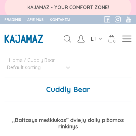
KAJAMAZ - YOUR COMFORT ZONE!
PRADINIS
APIE MUS
KONTAKTAI
LT
0
Skip
Home
/ Cuddly Bear
to
content
Cuddly Bear
„Baltasys meškiukas” dviejų dalių pižamos
rinkinys