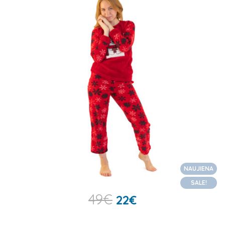
NAUJIENA
SALE!
49
€
22
€