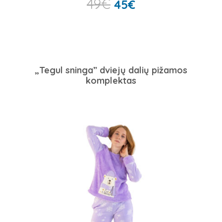
49
€
45
€
„Tegul sninga” dviejų dalių pižamos
komplektas