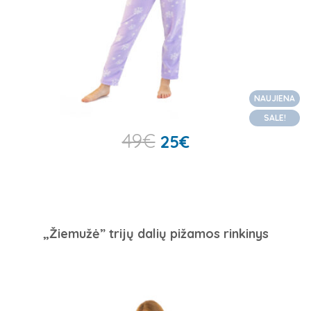
NAUJIENA
SALE!
49
€
25
€
„Žiemužė” trijų dalių pižamos rinkinys