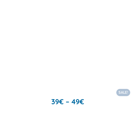
SALE!
39
€
–
49
€