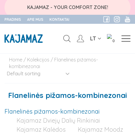
KAJAMAZ - YOUR COMFORT ZONE!
PRADINIS
APIE MUS
KONTAKTAI
LT
0
Skip
Home
/
Kolekcijos
/ Flanelinės pižamos-
to
kombinezonai
content
Flanelinės pižamos-kombinezonai
Flanelinės pižamos-kombinezonai
Kajamaz Dviejų Dalių Rinkiniai
Kajamaz Kalėdos
Kajamaz Moodz