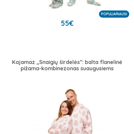
POPULIARIAUSI
55
€
Kajamaz „Snaigių širdelės”: balta flanelinė
pižama-kombinezonas suaugusiems