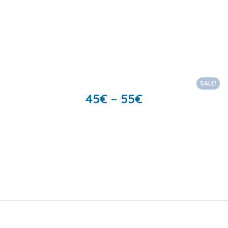
SALE!
45
€
–
55
€