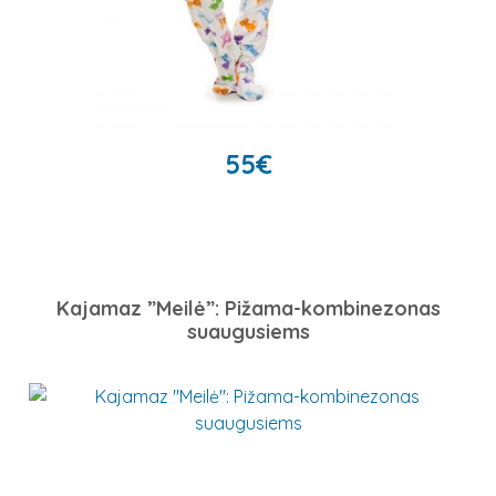
55
€
Kajamaz ”Meilė”: Pižama-kombinezonas
suaugusiems