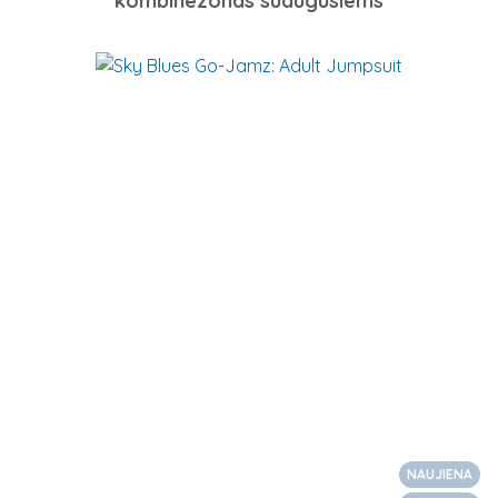
kombinezonas suaugusiems
NAUJIENA