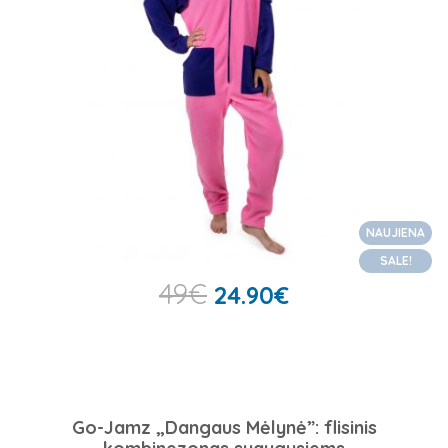
NAUJIENA
SALE!
49
€
24.90
€
Go-Jamz „Dangaus Mėlynė”: flisinis