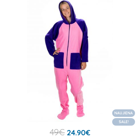
NAUJIENA
SALE!
49
€
24.90
€