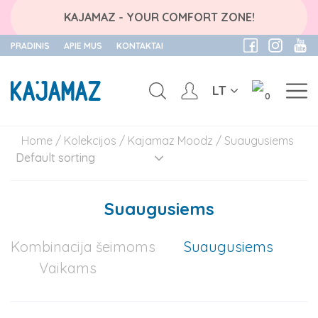
KAJAMAZ - YOUR COMFORT ZONE!
PRADINIS
APIE MUS
KONTAKTAI
LT
0
Skip
Home
/
Kolekcijos
/
Kajamaz Moodz
/ Suaugusiems
to
content
Suaugusiems
Kombinacija šeimoms
Suaugusiems
Vaikams