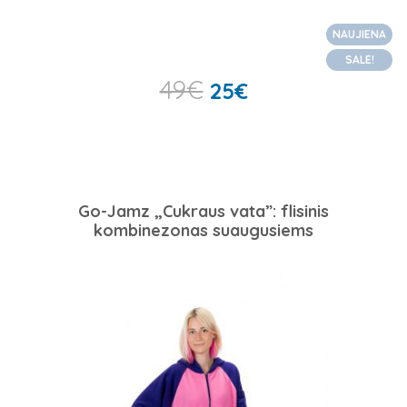
NAUJIENA
SALE!
49
€
25
€
Go-Jamz „Cukraus vata”: flisinis
kombinezonas suaugusiems