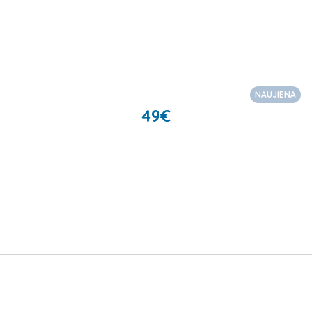
NAUJIENA
49
€