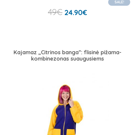
SALE!
49
€
24.90
€
Kajamaz „Citrinos banga”: flisinė pižama-
kombinezonas suaugusiems