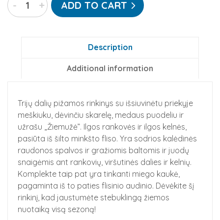
-
+
ADD TO CART
trijų
dalių
pižamos
rinkinys
Description
quantity
Additional information
Trijų dalių pižamos rinkinys su išsiuvinėtu priekyje
meškiuku, dėvinčiu skarelę, medaus puodeliu ir
užrašu „Žiemužė”. Ilgos rankovės ir ilgos kelnės,
pasiūta iš šilto minkšto fliso. Yra sodrios kalėdinės
raudonos spalvos ir gražiomis baltomis ir juodų
snaigėmis ant rankovių, viršutinės dalies ir kelnių.
Komplekte taip pat yra tinkanti miego kaukė,
pagaminta iš to paties flisinio audinio. Dėvėkite šį
rinkinį, kad jaustumėte stebuklingą žiemos
nuotaiką visą sezoną!