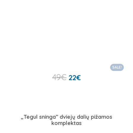
SALE!
49
€
22
€
„Tegul sninga” dviejų dalių pižamos
komplektas