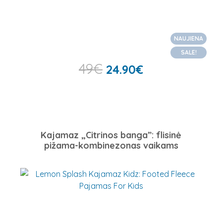
NAUJIENA
SALE!
49
€
24.90
€
Kajamaz „Citrinos banga”: flisinė
pižama-kombinezonas vaikams