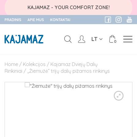
KAJAMAZ - YOUR COMFORT ZONE!
PRADINIS
APIE MUS
KONTAKTAI
LT
0
Skip
to
Home
/
Kolekcijos
/
Kajamaz Dviejų Dalių
content
Rinkiniai
/ „Žiemužė” trijų dalių pižamos rinkinys