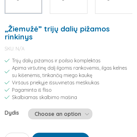
„Žiemužė” trijų dalių pižamos
rinkinys
SKU:
N/A
Trijų dalių pižamos ir poilsio komplektas
Apima viršutinę dalį ilgomis rankovėmis, ilgas kelnes
su kišenėmis, tinkančią miego kaukę
Viršaus priekyje išsiuvinėtas meškiukas
Pagaminta iš fliso
Skalbiamas skalbimo mašina
Dydis
"Žiemužė"