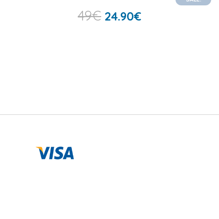
49
€
24.90
€