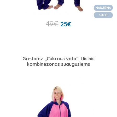
NAUJIENA
SALE!
49
€
25
€
Go-Jamz „Cukraus vata”: flisinis
kombinezonas suaugusiems