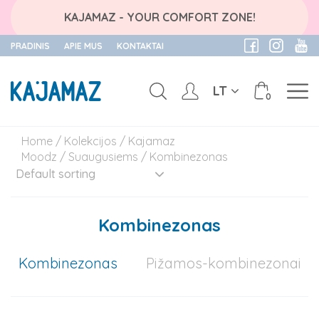
KAJAMAZ - YOUR COMFORT ZONE!
PRADINIS
APIE MUS
KONTAKTAI
LT
0
Skip
Home
/
Kolekcijos
/
Kajamaz
to
Moodz
/
Suaugusiems
/ Kombinezonas
content
Kombinezonas
Kombinezonas
Pižamos-kombinezonai