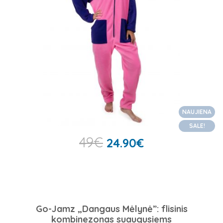
NAUJIENA
SALE!
49
€
24.90
€
Go-Jamz „Dangaus Mėlynė”: flisinis
kombinezonas suaugusiems