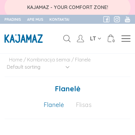
KAJAMAZ - YOUR COMFORT ZONE!
PRADINIS
APIE MUS
KONTAKTAI
LT
0
Skip
Home
/
Kombinacija šeimai
/ Flanelė
to
content
Flanelė
Flanelė
Flisas