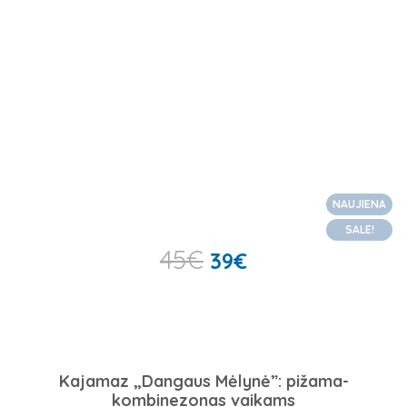
NAUJIENA
SALE!
45
€
39
€
Kajamaz „Dangaus Mėlynė”: pižama-
kombinezonas vaikams