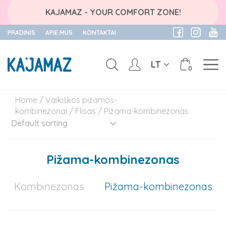
KAJAMAZ - YOUR COMFORT ZONE!
PRADINIS
APIE MUS
KONTAKTAI
LT
0
Skip
Home
/
Vaikiškos pižamos-
to
kombinezonai
/
Flisas
/ Pižama-kombinezonas
content
Pižama-kombinezonas
Kombinezonas
Pižama-kombinezonas