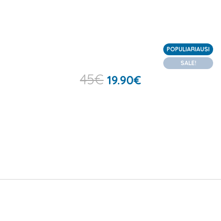
POPULIARIAUSI
SALE!
45
€
19.90
€