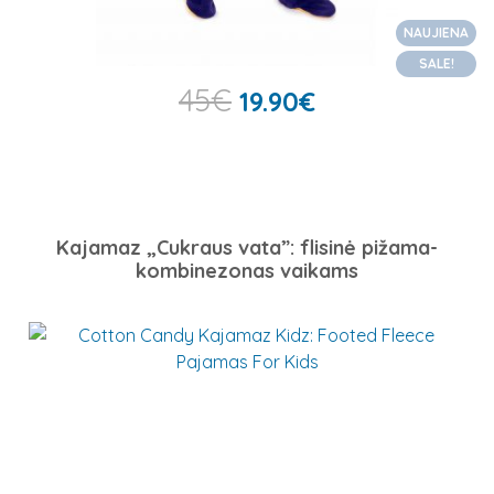
NAUJIENA
SALE!
45
€
19.90
€
Kajamaz „Cukraus vata”: flisinė pižama-
kombinezonas vaikams