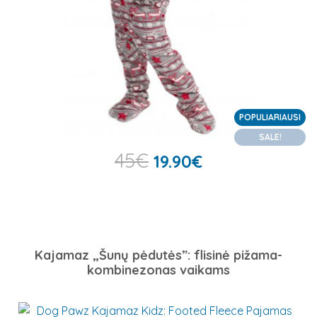
POPULIARIAUSI
SALE!
45
€
19.90
€
Kajamaz „Šunų pėdutės”: flisinė pižama-
kombinezonas vaikams