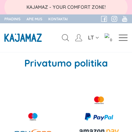
KAJAMAZ - YOUR COMFORT ZONE!
PRADINIS
APIE MUS
KONTAKTAI
LT
0
Skip
to
Privatumo politika
content