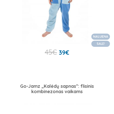
NAUJIENA
SALE!
45
€
39
€
Go-Jamz „Kalėdų sapnas”: flisinis
kombinezonas vaikams