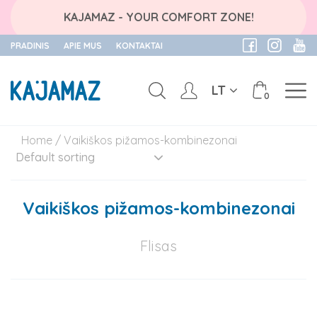
KAJAMAZ - YOUR COMFORT ZONE!
PRADINIS
APIE MUS
KONTAKTAI
LT
0
Skip
Home
/ Vaikiškos pižamos-kombinezonai
to
content
Vaikiškos pižamos-kombinezonai
Flisas