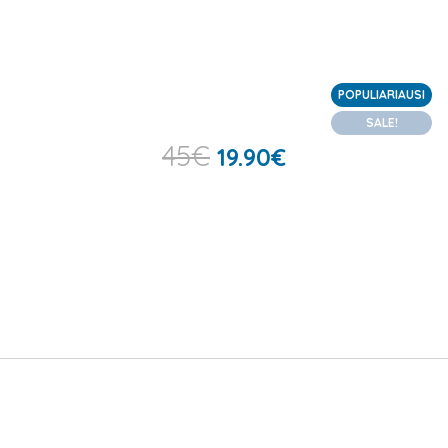
POPULIARIAUSI
SALE!
45
€
19.90
€