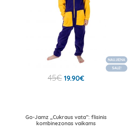
NAUJIENA
SALE!
45
€
19.90
€
Go-Jamz „Cukraus vata”: flisinis
kombinezonas vaikams