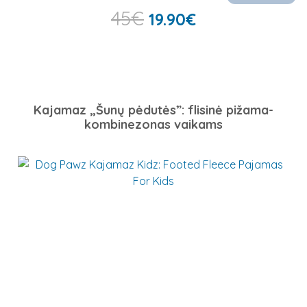
45
€
19.90
€
Kajamaz „Šunų pėdutės”: flisinė pižama-
kombinezonas vaikams