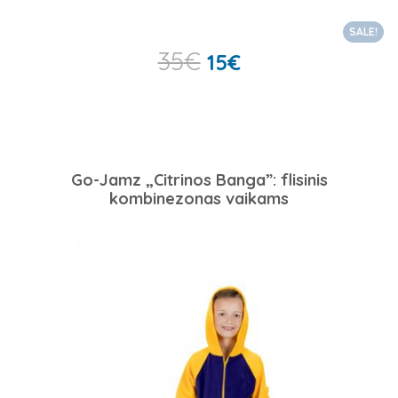
SALE!
35
€
15
€
Go-Jamz „Citrinos Banga”: flisinis
kombinezonas vaikams