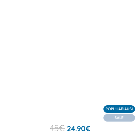
POPULIARIAUSI
SALE!
45
€
24.90
€