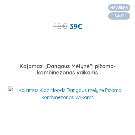
NAUJIENA
SALE!
45
€
39
€
Kajamaz „Dangaus Mėlynė”: pižama-
kombinezonas vaikams