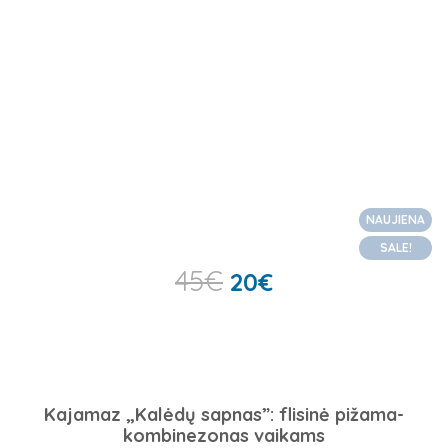
NAUJIENA
SALE!
45
€
20
€
Kajamaz „Kalėdų sapnas”: flisinė pižama-
kombinezonas vaikams