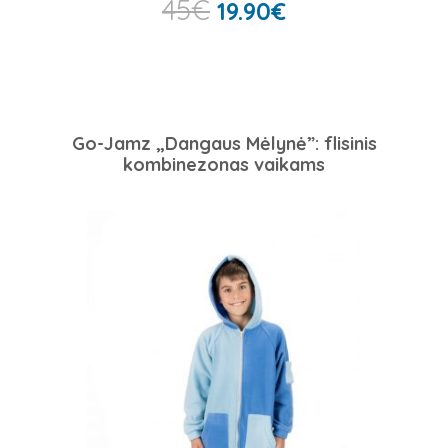
45
€
19.90
€
Go-Jamz „Dangaus Mėlynė”: flisinis
kombinezonas vaikams