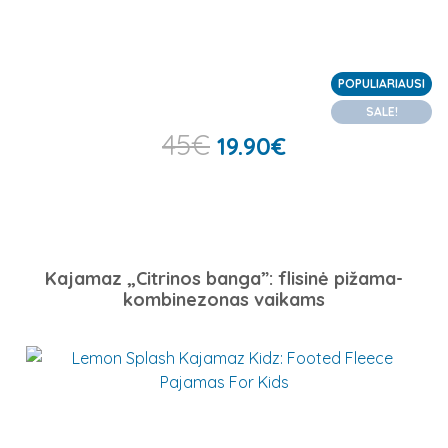
POPULIARIAUSI
SALE!
45
€
19.90
€
Kajamaz „Citrinos banga”: flisinė pižama-
kombinezonas vaikams