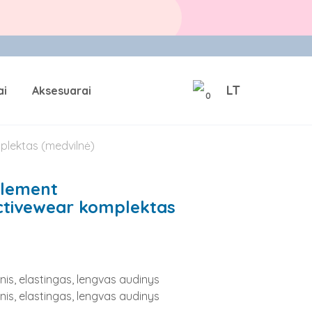
LT
ai
Aksesuarai
0
plektas (medvilnė)
Element
tivewear komplektas
nis, elastingas, lengvas audinys
nis, elastingas, lengvas audinys