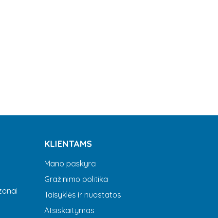
KLIENTAMS
Mano paskyra
Gražinimo politika
zonai
Taisyklės ir nuostatos
Atsiskaitymas