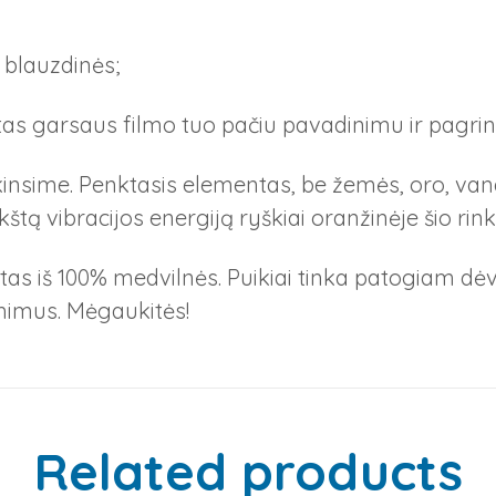
r blauzdinės;
tas garsaus filmo tuo pačiu pavadinimu ir pagrin
insime. Penktasis elementas, be žemės, oro, van
kštą vibracijos energiją ryškiai oranžinėje šio rink
intas iš 100% medvilnės. Puikiai tinka patogiam 
ėmimus. Mėgaukitės!
Related products