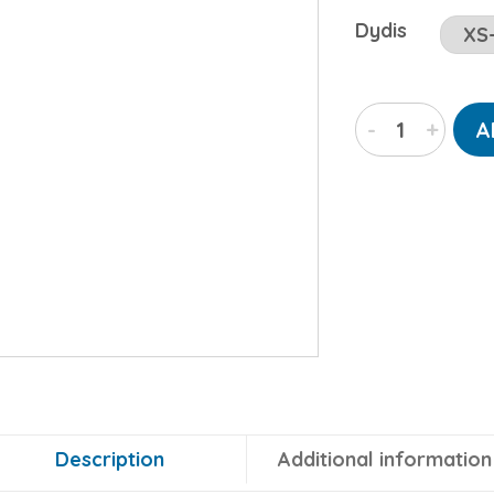
Dydis
The
-
+
A
Fifth
Element
Lounge/Activew
komplektas
(medvilnė)
quantity
Description
Additional information