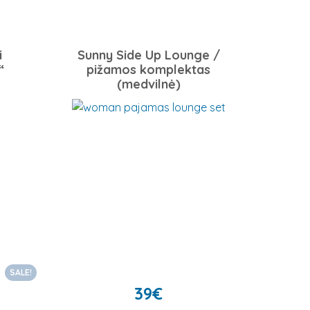
i
Sunny Side Up Lounge /
“
pižamos komplektas
(medvilnė)
SALE!
39
€