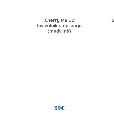
„Cherry Me Up”
„
laisvalaikio apranga
(medvilnė)
39
€