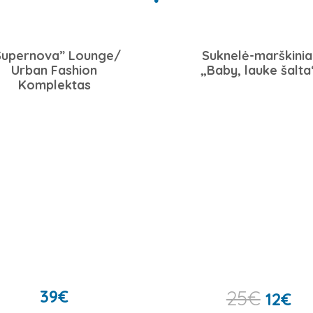
Supernova” Lounge/
Suknelė-marškinia
Urban Fashion
„Baby, lauke šalta
Komplektas
39
€
25
€
12
€