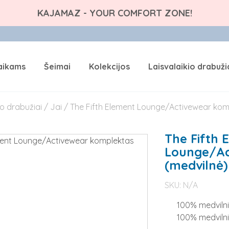
KAJAMAZ - YOUR COMFORT ZONE!
aikams
Šeimai
Kolekcijos
Laisvalaikio drabuži
io drabužiai
/
Jai
/ The Fifth Element Lounge/Activewear kom
The Fifth 
Lounge/Ac
(medvilnė)
SKU:
N/A
100% medvilni
100% medvilni