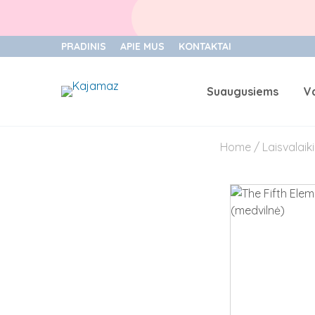
PRADINIS
APIE MUS
KONTAKTAI
Suaugusiems
V
Skip
to
Home
/
Laisvalaik
content