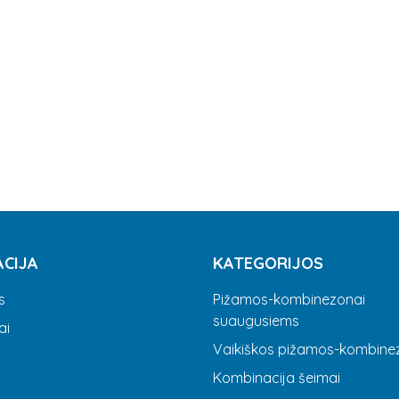
ACIJA
KATEGORIJOS
s
Pižamos-kombinezonai
suaugusiems
ai
Vaikiškos pižamos-kombine
Kombinacija šeimai