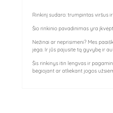
Rinkinį sudaro: trumpintas viršus i
Šio rinkinio pavadinimas yra įkvėp
Nežinai ar neprisimeni? Mes paaišk
jėga. Ir jūs pajusite tą gyvybę ir au
Šis rinkinys itin lengvas ir pagam
bėgiojant ar atliekant jogos užsi