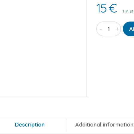
15
€
1 in s
Kajamaz
-
+
A
''Naktinės
pelėdos'':
derantys
flaneliniai
kaklaraiščiai
šuneliams
quantity
Description
Additional information