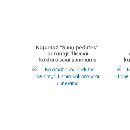
Kajamaz ”Šunų pėdutės”:
derantys flisiniai
kaklaraiščiai šuneliams
ka