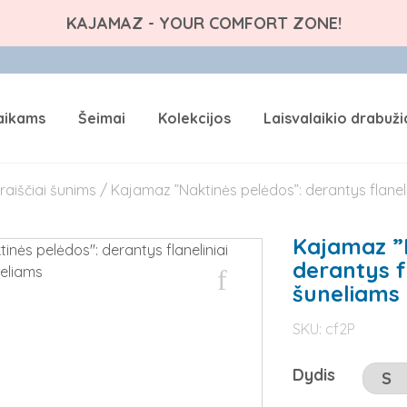
KAJAMAZ - YOUR COMFORT ZONE!
aikams
Šeimai
Kolekcijos
Laisvalaikio drabuži
raiščiai šunims
/ Kajamaz ”Naktinės pelėdos”: derantys flaneli
Kajamaz ”
derantys fl
šuneliams
SKU:
cf2P
Dydis