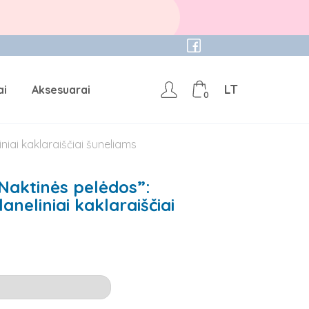
LT
ai
Aksesuarai
0
niai kaklaraiščiai šuneliams
Naktinės pelėdos”:
aneliniai kaklaraiščiai