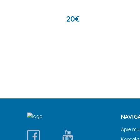
20
€
NAVIG
Apie mu
Kontakt