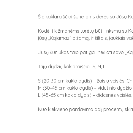
Šie kaklaraiščiai šuneliams derės su Jūsų
Kodėl tik žmonėms turėtų būti linksma su Ka
jūsų „Kajamaz“ pižamą, ir šiltais, jaukiais va
Jūsų šuniukas taip pat gali nešioti savo „K
Trijų dydžių kaklaraiščiai: S, M, L.
S (20-30 cm kaklo dydis) – žaislų veislės: Chi
M (30–45 cm kaklo dydis) – vidutinio dydžio ve
L (45–65 cm kaklo dydis) – didesnės veislės, t
Nuo kiekvieno pardavimo dalį procentų skiri