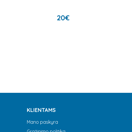
20
€
KLIENTAMS
Mano paskyra
Gražinimo politika