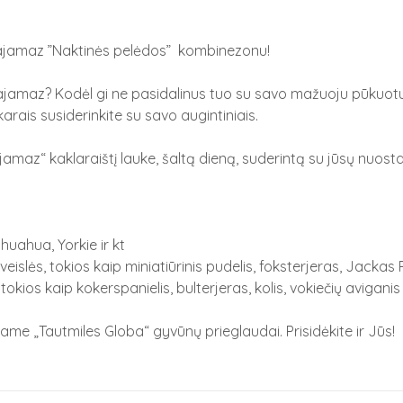
 Kajamaz ”Naktinės pelėdos” kombinezonu!
jamaz? Kodėl gi ne pasidalinus tuo su savo mažuoju pūkuotu dr
karais susiderinkite su savo augintiniais.
ajamaz“ kaklaraištį lauke, šaltą dieną, suderintą su jūsų nuos
huahua, Yorkie ir kt
islės, tokios kaip miniatiūrinis pudelis, foksterjeras, Jackas Ru
okios kaip kokerspanielis, bulterjeras, kolis, vokiečių aviganis i
ame „Tautmiles Globa“ gyvūnų prieglaudai. Prisidėkite ir Jūs!