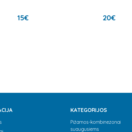
15
€
20
€
ACIJA
KATEGORIJOS
s
Pižamos-kombinezonai
suaugusiems
ai