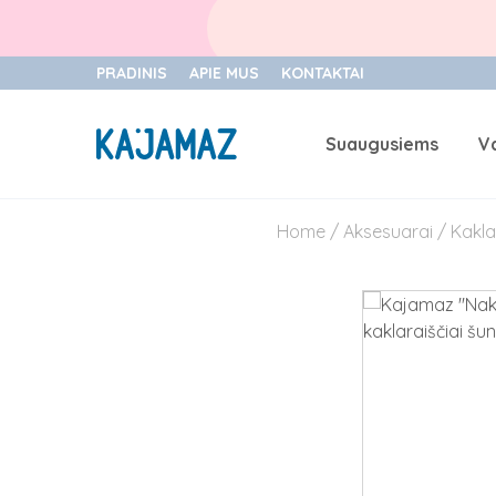
PRADINIS
APIE MUS
KONTAKTAI
Suaugusiems
V
Skip
to
Home
/
Aksesuarai
/
Kakla
content