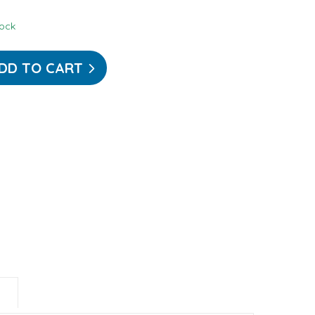
tock
DD TO CART