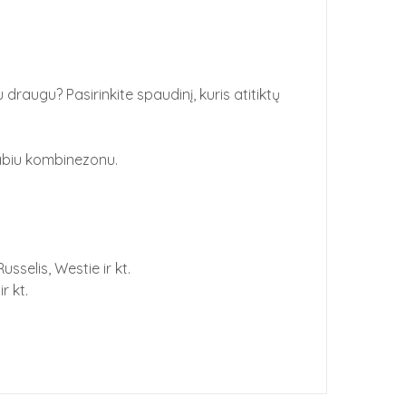
augu? Pasirinkite spaudinį, kuris atitiktų
tabiu kombinezonu.
sselis, Westie ir kt.
r kt.