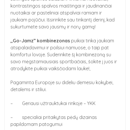
kontrastingos spalvos maištingai ir jaudinančiai
nuotaikai ar pasteliniai atspalviai ramiam ir
jaukiam pojūčiui. Išsirinkite sau tinkantį derinį, kad
sukurtumėte savo jausmų ir norų gamą!
,,Go-Jamz” kombinezonas
puikiai tinka jaukiam
atsipalaidavimui ir poilsiui namuose, o taip pat
komfortui lovoje. Suderinkite šį kombinezoną su
savo mėgstamiausiais sportbačiais, šokite į juos ir
atrodykite puikiai vaikščiodami lauke!,
Pagaminta Europoje su dideliu dėmesiu kokybei,
detalėms ir stiliui.
– Geriausi užtrauktukai rinkoje – YKK
– specialiai pritaikytas pėdų dizainas
papildomam patogumui