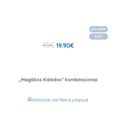
NAUJIENA
SALE!
45
€
19.90
€
„Magiškos Kalėdos” kombinezonas