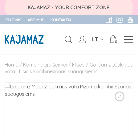
KAJAMAZ - YOUR COMFORT ZONE!
PRADINIS
APIE MUS
KONTAKTAI
LT
0
Skip
to
Home
/
Kombinacija šeimai
/
Flisas
/ Go-Jamz „Cukraus
content
vata”: flisinis kombinezonas suaugusiems