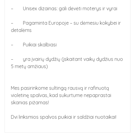
– Unisex dizainas: gali dėvėti moterys ir vyrai
– Pagaminta Europoje – su dėmesiu kokybei ir
detalėms
– Puikiai skalbiasi
– yra įvairių dydžių (įskaitant vaikų dydžius nuo
5 metų amžiaus)
Mes pasirinkome sultingą rausvą ir rafinuotą
violetinę spalvas, kad sukurtume nepaprastai
skanias pižamas!
Dvi linksmios spalvos puikiai ir saldžiai nuotaikai!