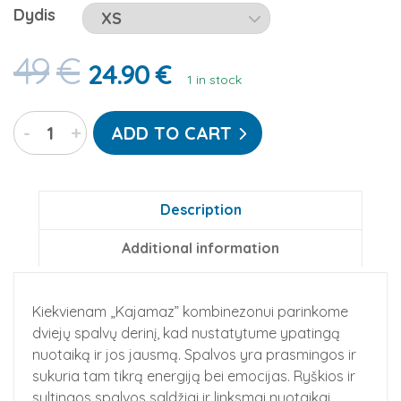
Dydis
49
€
24.90
€
1 in stock
Go-
-
+
ADD TO CART
Jamz
"Cukraus
vata":
flisinis
Description
kombinezonas
Additional information
suaugusiems
quantity
Kiekvienam „Kajamaz” kombinezonui parinkome
dviejų spalvų derinį, kad nustatytume ypatingą
nuotaiką ir jos jausmą. Spalvos yra prasmingos ir
sukuria tam tikrą energiją bei emocijas. Ryškios ir
sultingos spalvos saldžiai ir linksmai nuotaikai,