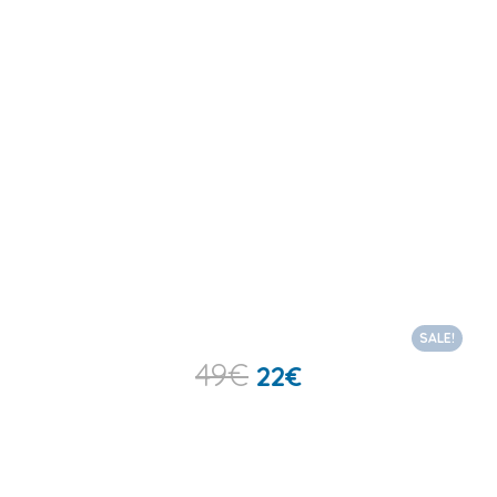
SALE!
49
€
22
€