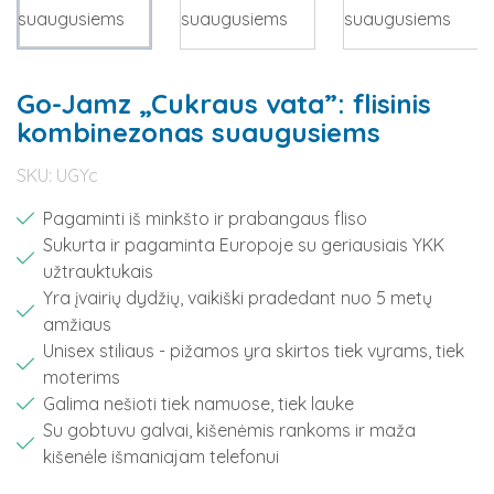
Go-Jamz „Cukraus vata”: flisinis
kombinezonas suaugusiems
SKU:
UGYc
Pagaminti iš minkšto ir prabangaus fliso
Sukurta ir pagaminta Europoje su geriausiais YKK
užtrauktukais
Yra įvairių dydžių, vaikiški pradedant nuo 5 metų
amžiaus
Unisex stiliaus - pižamos yra skirtos tiek vyrams, tiek
moterims
Galima nešioti tiek namuose, tiek lauke
Su gobtuvu galvai, kišenėmis rankoms ir maža
kišenėle išmaniajam telefonui