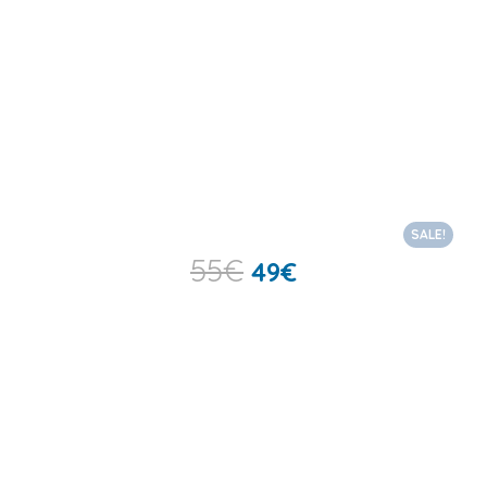
SALE!
55
€
49
€