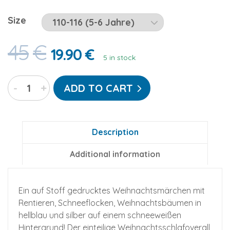
Size
45
€
19.90
€
5 in stock
Weihnachts-
-
+
ADD TO CART
Kajamaz
Kidz:
Schlafanzug-
Einteiler
Description
für
Additional information
Kinder
mit
Füßlingen
Ein auf Stoff gedrucktes Weihnachtsmärchen mit
quantity
Rentieren, Schneeflocken, Weihnachtsbäumen in
hellblau und silber auf einem schneeweißen
Hintergrund! Der einteilige Weihnachtsschlafoverall