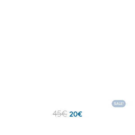
SALE!
45
€
20
€