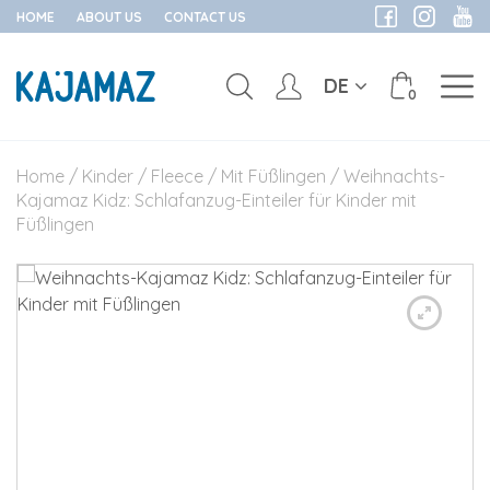
HOME
ABOUT US
CONTACT US
DE
0
Skip
to
Home
/
Kinder
/
Fleece
/
Mit Füßlingen
/ Weihnachts-
content
Kajamaz Kidz: Schlafanzug-Einteiler für Kinder mit
Füßlingen