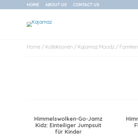
HOME
ABOUT US
CONTACT US
Skip
Home
/
Kollektionen
/
Kajamaz Moodz
/ Familie
to
content
Himmelswolken-Go-Jamz
Him
Kidz: Einteiliger Jumpsuit
F
für Kinder