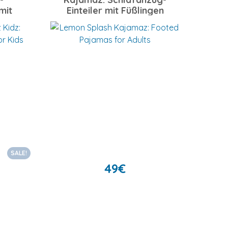
mit
Einteiler mit Füßlingen
SALE!
49
€