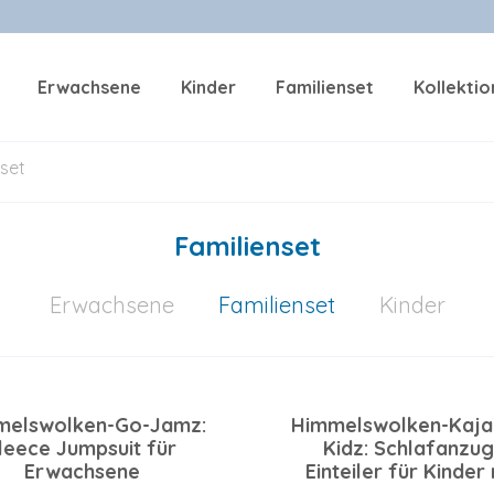
Erwachsene
Kinder
Familienset
Kollekti
nset
Familienset
Erwachsene
Familienset
Kinder
melswolken-Go-Jamz:
Himmelswolken-Kaj
leece Jumpsuit für
Kidz: Schlafanzug
Erwachsene
Einteiler für Kinder 