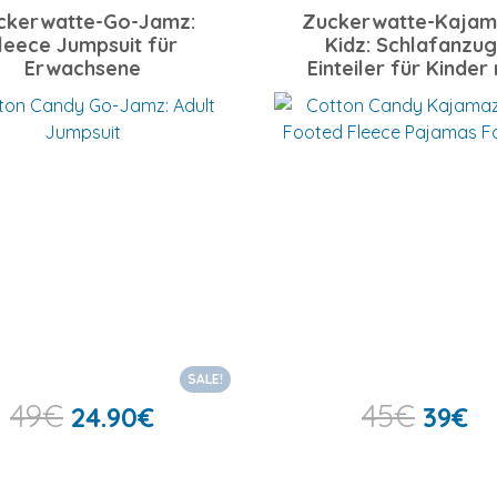
ckerwatte-Go-Jamz:
Zuckerwatte-Kajam
leece Jumpsuit für
Kidz: Schlafanzug
Erwachsene
Einteiler für Kinder 
Füßlingen
SALE!
49
€
45
€
24.90
€
39
€