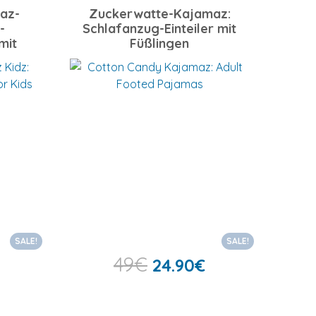
az-
Zuckerwatte-Kajamaz:
-
Schlafanzug-Einteiler mit
mit
Füßlingen
SALE!
SALE!
49
€
24.90
€