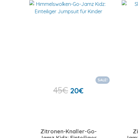
SALE!
45
€
20
€
Zitronen-Knaller-Go-
Z
Jamz Kidz: Einteiliger
Jamz