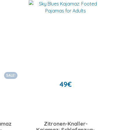
SALE!
49
€
jamaz
Zitronen-Knaller-
-
Kajamaz: Schlafanzug-