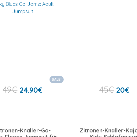
Füßlingen
SALE!
49
€
45
€
24.90
€
20
€
itronen-Knaller-Go-
Zitronen-Knaller-Ka
: Fleece Jumpsuit für
Kidz: Schlafanzug