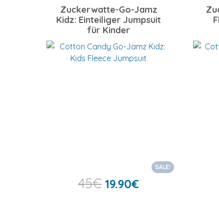
Zuckerwatte-Go-Jamz
Zu
Kidz: Einteiliger Jumpsuit
F
für Kinder
SALE!
45
€
19.90
€