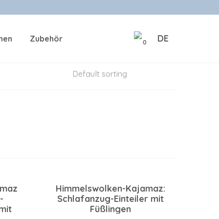
DE
onen
Zubehör
0
amaz
Himmelswolken-Kajamaz:
-
Schlafanzug-Einteiler mit
mit
Füßlingen