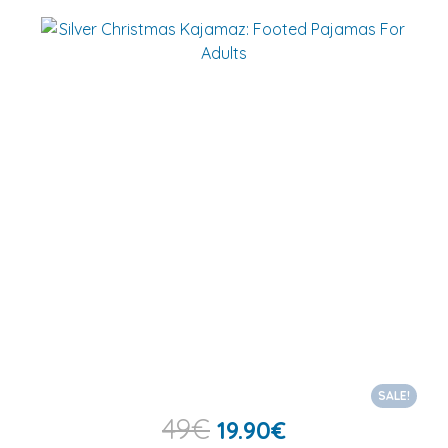
SALE!
49
€
19.90
€