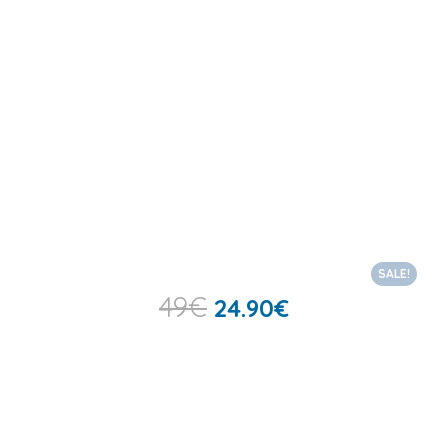
SALE!
49
€
24.90
€