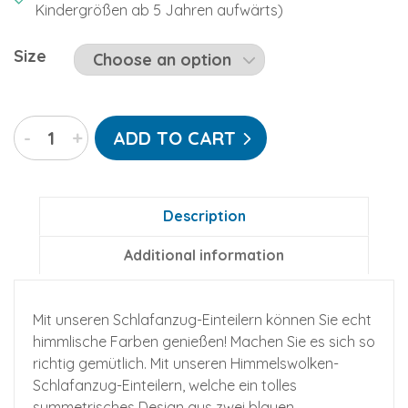
Kindergrößen ab 5 Jahren aufwärts)
Size
Himmelswolken-
-
+
ADD TO CART
Kajamaz:
Schlafanzug-
Einteiler
mit
Description
Füßlingen
Additional information
quantity
Mit unseren Schlafanzug-Einteilern können Sie echt
himmlische Farben genießen! Machen Sie es sich so
richtig gemütlich. Mit unseren Himmelswolken-
Schlafanzug-Einteilern, welche ein tolles
symmetrisches Design aus zwei blauen