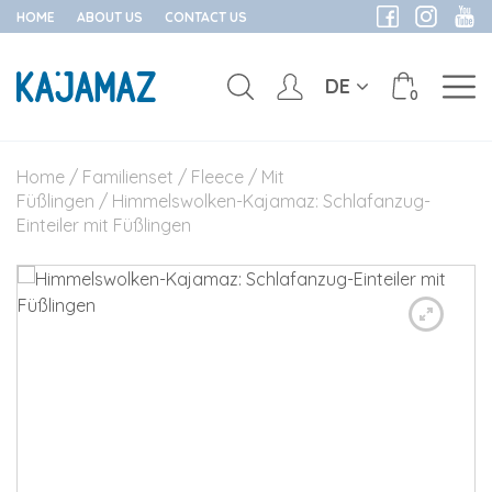
HOME
ABOUT US
CONTACT US
DE
0
Skip
to
Home
/
Familienset
/
Fleece
/
Mit
content
Füßlingen
/ Himmelswolken-Kajamaz: Schlafanzug-
Einteiler mit Füßlingen