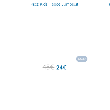
SALE!
45
€
24
€