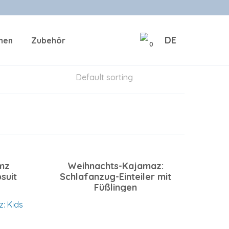
DE
onen
Zubehör
0
mz
Weihnachts-Kajamaz:
psuit
Schlafanzug-Einteiler mit
Füßlingen