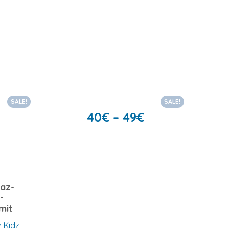
SALE!
SALE!
40
€
–
49
€
az-
-
mit