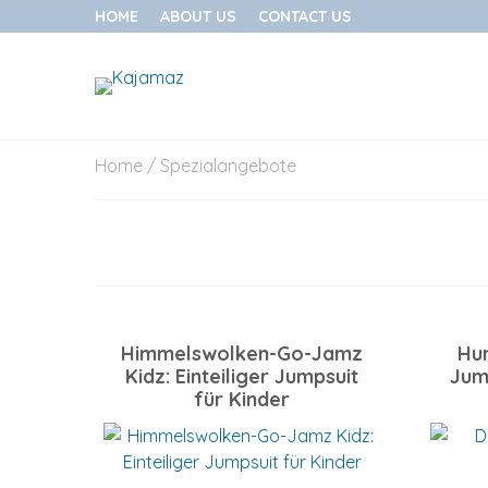
HOME
ABOUT US
CONTACT US
Skip
Home
/ Spezialangebote
to
content
Himmelswolken-Go-Jamz
Hu
Kidz: Einteiliger Jumpsuit
Jum
für Kinder