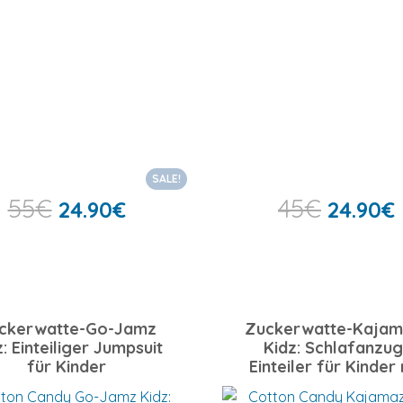
SALE!
55
€
45
€
24.90
€
24.90
€
ckerwatte-Go-Jamz
Zuckerwatte-Kajam
: Einteiliger Jumpsuit
Kidz: Schlafanzug
für Kinder
Einteiler für Kinder 
Füßlingen